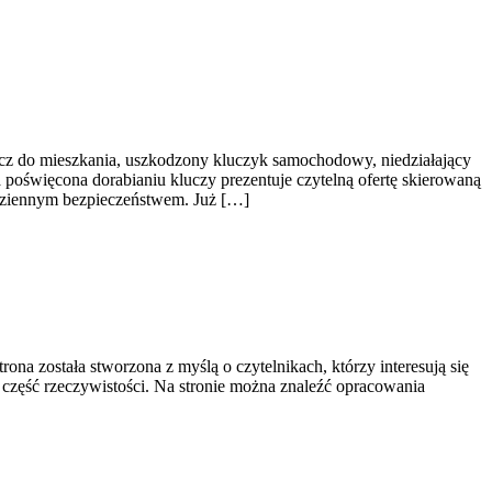
ucz do mieszkania, uszkodzony kluczyk samochodowy, niedziałający
 poświęcona dorabianiu kluczy prezentuje czytelną ofertę skierowaną
dziennym bezpieczeństwem. Już […]
ona została stworzona z myślą o czytelnikach, którzy interesują się
a część rzeczywistości. Na stronie można znaleźć opracowania