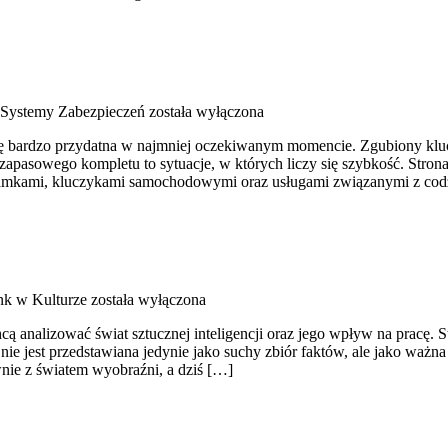
 Systemy Zabezpieczeń
została wyłączona
 się bardzo przydatna w najmniej oczekiwanym momencie. Zgubiony kl
apasowego kompletu to sytuacje, w których liczy się szybkość. Strona
i, zamkami, kluczykami samochodowymi oraz usługami związanymi z co
k w Kulturze
została wyłączona
 analizować świat sztucznej inteligencji oraz jego wpływ na pracę. Str
nie jest przedstawiana jedynie jako suchy zbiór faktów, ale jako ważn
nie z światem wyobraźni, a dziś […]