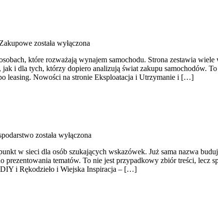
 Zakupowe
została wyłączona
 osobach, które rozważają wynajem samochodu. Strona zestawia wiel
ak i dla tych, którzy dopiero analizują świat zakupu samochodów. T
 leasing. Nowości na stronie Eksploatacja i Utrzymanie i […]
spodarstwo
została wyłączona
punkt w sieci dla osób szukających wskazówek. Już sama nazwa buduje
 prezentowania tematów. To nie jest przypadkowy zbiór treści, lecz spó
DIY i Rękodzieło i Wiejska Inspiracja – […]