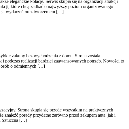
że eleganckie kolacje. Serwis skupia się na organizacji atrakcji
rakcji, które chcą zadbać o najwyższy poziom organizowanego
acją wydarzeń oraz tworzeniem […]
 szybkie zakupy bez wychodzenia z domu. Strona została
 i podczas realizacji bardziej zaawansowanych potrzeb. Nowości to
y osób o odmiennych […]
zacyjny. Strona skupia się przede wszystkim na praktycznych
e znaleźć porady przydatne zarówno przed zakupem auta, jak i
i Sztuczna […]