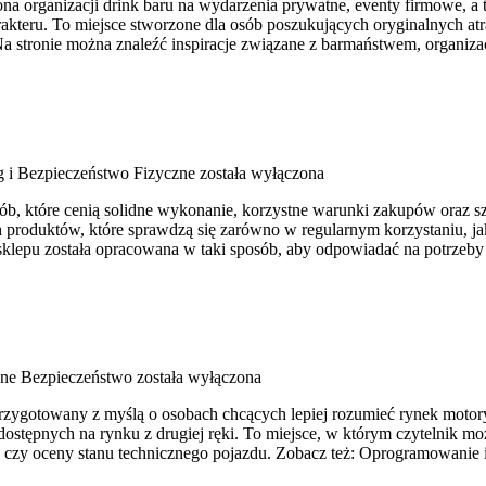
 organizacji drink baru na wydarzenia prywatne, eventy firmowe, a tak
akteru. To miejsce stworzone dla osób poszukujących oryginalnych at
a stronie można znaleźć inspiracje związane z barmaństwem, organiz
g i Bezpieczeństwo Fizyczne
została wyłączona
a osób, które cenią solidne wykonanie, korzystne warunki zakupów oraz
roduktów, które sprawdzą się zarówno w regularnym korzystaniu, jak
sklepu została opracowana w taki sposób, aby odpowiadać na potrzeb
ne Bezpieczeństwo
została wyłączona
przygotowany z myślą o osobach chcących lepiej rozumieć rynek motory
tępnych na rynku z drugiej ręki. To miejsce, w którym czytelnik moż
 czy oceny stanu technicznego pojazdu. Zobacz też: Oprogramowanie 