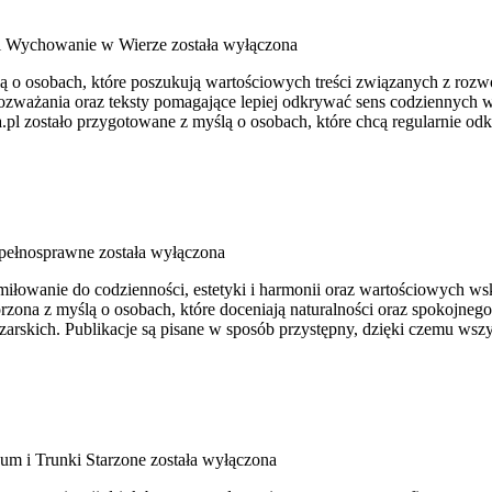
i Wychowanie w Wierze
została wyłączona
lą o osobach, które poszukują wartościowych treści związanych z ro
 rozważania oraz teksty pomagające lepiej odkrywać sens codziennych 
pl zostało przygotowane z myślą o osobach, które chcą regularnie odk
pełnosprawne
została wyłączona
miłowanie do codzienności, estetyki i harmonii oraz wartościowych wsk
rzona z myślą o osobach, które doceniają naturalności oraz spokojnego
trzarskich. Publikacje są pisane w sposób przystępny, dzięki czemu w
um i Trunki Starzone
została wyłączona