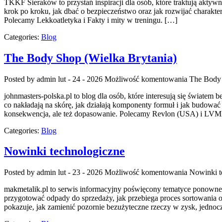
TKKF Sieraków to przystań inspiracji dla osób, które traktują aktyw
krok po kroku, jak dbać o bezpieczeństwo oraz jak rozwijać charakter 
Polecamy Lekkoatletyka i Fakty i mity w treningu. […]
Categories:
Blog
The Body Shop (Wielka Brytania)
Posted by admin
lut - 24 - 2026
Możliwość komentowania
The Body 
johnmasters-polska.pl to blog dla osób, które interesują się światem
co nakładają na skórę, jak działają komponenty formuł i jak budować
konsekwencja, ale też dopasowanie. Polecamy Revlon (USA) i LV
Categories:
Blog
Nowinki technologiczne
Posted by admin
lut - 23 - 2026
Możliwość komentowania
Nowinki t
makmetalik.pl to serwis informacyjny poświęcony tematyce ponownego
przygotować odpady do sprzedaży, jak przebiega proces sortowania or
pokazuje, jak zamienić pozornie bezużyteczne rzeczy w zysk, jednoc