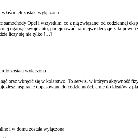
 właścicieli
została wyłączona
ce samochody Opel i wszystkim, co z nią związane: od codziennej ekspl
ocniej ogarnąć swoje auto, podejmować trafniejsze decyzje zakupowe i
ie liczy się nie tylko […]
ardio
została wyłączona
nąć oraz wkręcić się w kolarstwo. To serwis, w którym aktywność fizyc
dziesz inspiracje dopasowane do codzienności, a nie do ideałów z plak
]
nline i w domu
została wyłączona