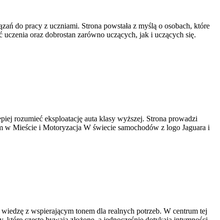
ązań do pracy z uczniami. Strona powstała z myślą o osobach, które
ść uczenia oraz dobrostan zarówno uczących, jak i uczących się.
piej rozumieć eksploatację auta klasy wyższej. Strona prowadzi
um w Mieście i Motoryzacja W świecie samochodów z logo Jaguara i
ą wiedzę z wspierającym tonem dla realnych potrzeb. W centrum tej
 które często bywają złożone, a jednocześnie dotykają intymności.