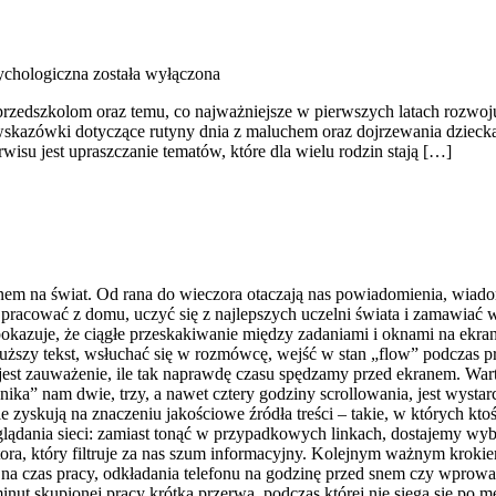
chologiczna
została wyłączona
przedszkolom oraz temu, co najważniejsze w pierwszych latach rozwoj
 wskazówki dotyczące rutyny dnia z maluchem oraz dojrzewania dzieck
wisu jest upraszczanie tematów, które dla wielu rodzin stają […]
m na świat. Od rana do wieczora otaczają nas powiadomienia, wiadomoś
racować z domu, uczyć się z najlepszych uczelni świata i zamawiać ws
okazuje, że ciągłe przeskakiwanie między zadaniami i oknami na ekran
uższy tekst, wsłuchać się w rozmówcę, wejść w stan „flow” podczas p
st zauważenie, ile tak naprawdę czasu spędzamy przed ekranem. Warto
ika” nam dwie, trzy, a nawet cztery godziny scrollowania, jest wystar
cie zyskują na znaczeniu jakościowe źródła treści – takie, w których k
ądania sieci: zamiast tonąć w przypadkowych linkach, dostajemy wybra
tora, który filtruje za nas szum informacyjny. Kolejnym ważnym kroki
 czas pracy, odkładania telefonu na godzinę przed snem czy wprowadza
minut skupionej pracy krótką przerwą, podczas której nie sięga się po