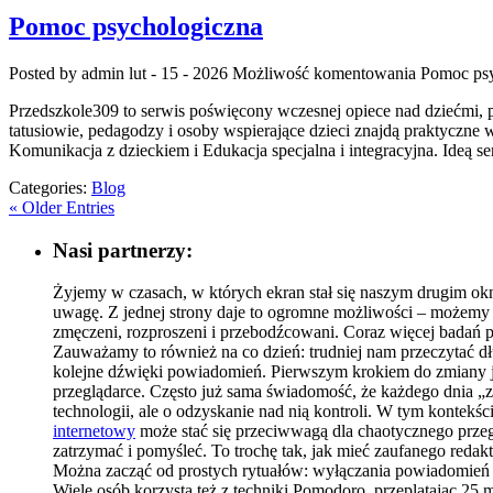
Pomoc psychologiczna
Posted by admin
lut - 15 - 2026
Możliwość komentowania
Pomoc psy
Przedszkole309 to serwis poświęcony wczesnej opiece nad dziećmi, 
tatusiowie, pedagodzy i osoby wspierające dzieci znajdą praktyczne
Komunikacja z dzieckiem i Edukacja specjalna i integracyjna. Ideą ser
Categories:
Blog
« Older Entries
Nasi partnerzy:
Żyjemy w czasach, w których ekran stał się naszym drugim okne
uwagę. Z jednej strony daje to ogromne możliwości – możemy p
zmęczeni, rozproszeni i przebodźcowani. Coraz więcej badań p
Zauważamy to również na co dzień: trudniej nam przeczytać dł
kolejne dźwięki powiadomień. Pierwszym krokiem do zmiany je
przeglądarce. Często już sama świadomość, że każdego dnia „zn
technologii, ale o odzyskanie nad nią kontroli. W tym kontekś
internetowy
może stać się przeciwwagą dla chaotycznego przegl
zatrzymać i pomyśleć. To trochę tak, jak mieć zaufanego redak
Można zacząć od prostych rytuałów: wyłączania powiadomień na
Wiele osób korzysta też z techniki Pomodoro, przeplatając 25 