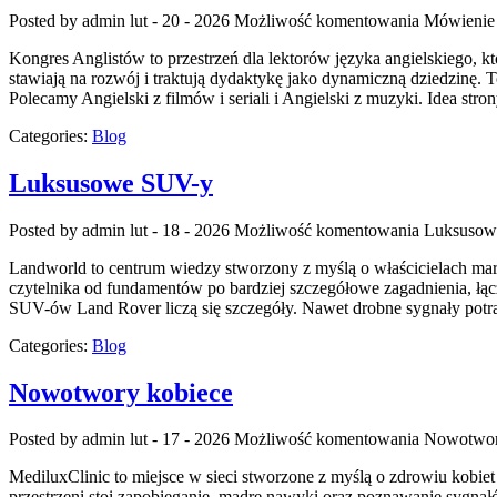
Posted by admin
lut - 20 - 2026
Możliwość komentowania
Mówienie 
Kongres Anglistów to przestrzeń dla lektorów języka angielskiego, k
stawiają na rozwój i traktują dydaktykę jako dynamiczną dziedzinę. To
Polecamy Angielski z filmów i seriali i Angielski z muzyki. Idea stro
Categories:
Blog
Luksusowe SUV-y
Posted by admin
lut - 18 - 2026
Możliwość komentowania
Luksusow
Landworld to centrum wiedzy stworzony z myślą o właścicielach marek
czytelnika od fundamentów po bardziej szczegółowe zagadnienia, łą
SUV-ów Land Rover liczą się szczegóły. Nawet drobne sygnały potr
Categories:
Blog
Nowotwory kobiece
Posted by admin
lut - 17 - 2026
Możliwość komentowania
Nowotwor
MediluxClinic to miejsce w sieci stworzone z myślą o zdrowiu kobiet
przestrzeni stoi zapobieganie, mądre nawyki oraz poznawanie sygnał