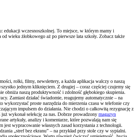
u: edukacji wczesnoszkolnej. To miejsce, w którym mamy i
a od wieku żłobkowego aż po pierwsze lata szkoły. Zobacz także
ci, rolki, filmy, newslettery, a każda aplikacja walczy o naszą
zystko jednym kliknięciem. Z drugiej – coraz częściej czujemy się
ie obniża naszą produktywność i zdolność głębokiego skupienia.
racy. Zamiast działać świadomie, reagujemy automatycznie – na
 wykorzystać proste narzędzia do mierzenia czasu w telefonie czy
czającym impulsem do działania. Nie chodzi o całkowitą rezygnację z
toś już wykonał selekcję za nas. Dobrze prowadzony
magazyn
ne artykuły, analizy i komentarze, które pozwalają nam się
em jest wypracowanie własnych zasad korzystania z technologii.
nia „stref bez ekranu” – na przykład przy stole czy w sypialni.
 media społecznościowe. Warto również ćwiczyć umiejętność „bycia