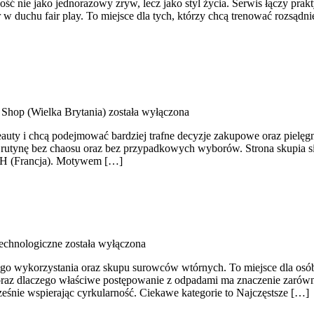
ność nie jako jednorazowy zryw, lecz jako styl życia. Serwis łączy pr
w duchu fair play. To miejsce dla tych, którzy chcą trenować rozsądniej
Shop (Wielka Brytania)
została wyłączona
 beauty i chcą podejmować bardziej trafne decyzje zakupowe oraz pielęg
 rutynę bez chaosu oraz bez przypadkowych wyborów. Strona skupia się
MH (Francja). Motywem […]
echnologiczne
została wyłączona
 wykorzystania oraz skupu surowców wtórnych. To miejsce dla osób i f
az dlaczego właściwe postępowanie z odpadami ma znaczenie zarówno dla
ześnie wspierając cyrkularność. Ciekawe kategorie to Najczęstsze […]