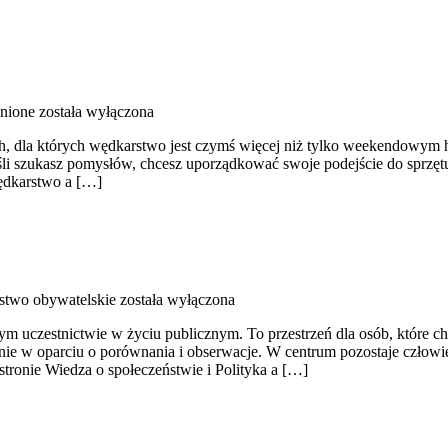
nione
została wyłączona
ach, dla których wędkarstwo jest czymś więcej niż tylko weekendowym 
eśli szukasz pomysłów, chcesz uporządkować swoje podejście do sprzętu
Wędkarstwo a […]
stwo obywatelskie
została wyłączona
domym uczestnictwie w życiu publicznym. To przestrzeń dla osób, które
nie w oparciu o porównania i obserwacje. W centrum pozostaje człowie
tronie Wiedza o społeczeństwie i Polityka a […]