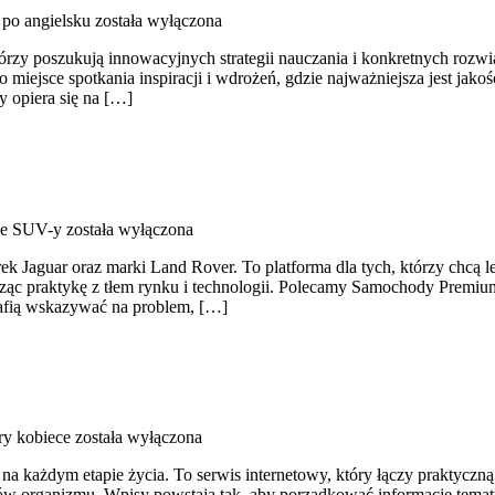
po angielsku
została wyłączona
tórzy poszukują innowacyjnych strategii nauczania i konkretnych rozwi
 miejsce spotkania inspiracji i wdrożeń, gdzie najważniejsza jest jako
ny opiera się na […]
e SUV-y
została wyłączona
 Jaguar oraz marki Land Rover. To platforma dla tych, którzy chcą le
cząc praktykę z tłem rynku i technologii. Polecamy Samochody Premi
afią wskazywać na problem, […]
y kobiece
została wyłączona
 na każdym etapie życia. To serwis internetowy, który łączy praktyczn
ów organizmu. Wpisy powstają tak, aby porządkować informacje tematy,